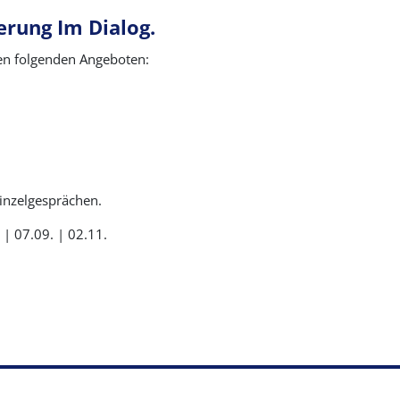
erung
I
m
D
ialog.
den folgenden Angeboten:
Einzelgesprächen.
| 07.09. | 02.11.
nschutzanfrage