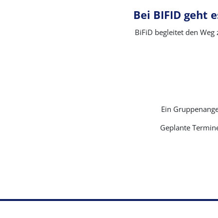
Bei BIFID geht 
BiFiD begleitet den Weg
Ein Gruppenangeb
Geplante Termine
Footer
Datenschutz
Nutzungsbedingungen
Häufig ges