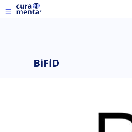
Direkt zum Inhalt
Top menu
BiFiD
Bild